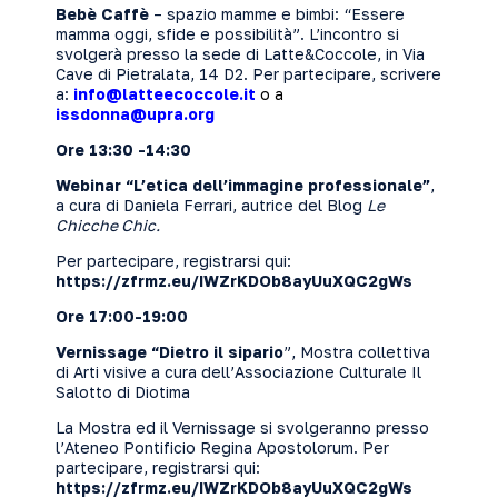
Bebè Caffè
– spazio mamme e bimbi: “Essere
mamma oggi, sfide e possibilità”. L’incontro si
svolgerà presso la sede di
Latte&Coccole
, in Via
Cave di Pietralata, 14 D2. Per partecipare, scrivere
a:
info@latteecoccole.it
o a
issdonna@upra.org
Ore 13:30 -14:30
Webinar “L’etica dell’immagine professionale”
,
a cura di Daniela Ferrari, autrice del Blog
Le
Chicche Chic
.
Per partecipare, registrarsi qui:
https://zfrmz.eu/IWZrKDOb8ayUuXQC2gWs
Ore 17:00-19:00
Vernissage “Dietro il sipario
”, Mostra collettiva
di Arti visive a cura dell’Associazione Culturale
Il
Salotto di Diotima
La Mostra ed il Vernissage si svolgeranno presso
l’Ateneo Pontificio Regina Apostolorum. Per
partecipare, registrarsi qui:
https://zfrmz.eu/IWZrKDOb8ayUuXQC2gWs