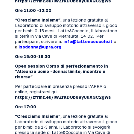
https://zfrmz.eu/IWZrKDOb8ayUuXQC2gWs
Ore 11:00 -12:00
“
Cresciamo Insieme”,
una lezione gratuita al
Laboratorio di sviluppo motorio attraverso il gioco
per bimbi 0-15 mesi.
Latte&Coccole
, Il laboratorio
si terrà in Via Cave di Pietralata, 14 D2. Per
partecipare, scrivere a:
info@latteecoccole.it
o
a
issdonna@upra.org
Ore 15:00-16:30
Open session
Corso di perfezionamento in
“Alleanza uomo -donna: limite, incontro e
risorsa”
Per partecipare in presenza presso l’APRA o
online, registrarsi qui:
https://zfrmz.eu/IWZrKDOb8ayUuXQC2gWs
Ore 17:00
“Cresciamo Insieme”,
una lezione gratuita al
Laboratorio di sviluppo motorio attraverso il gioco
per bimbi da 1-3 anni. Il Laboratorio si svolgerà
presso la sede di Latte&Coccole in Via Cave di