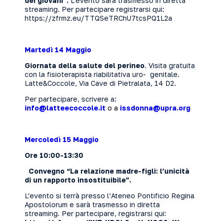
dei giovani”
.
L’evento sarà trasmesso in diretta
streaming. Per partecipare registrarsi qui:
https://zfrmz.eu/TTQSeTRChU7tcsPQ1L2a
Martedì 14 Maggio
Giornata della salute del perineo
. Visita gratuita
con la fisioterapista riabilitativa uro- genitale.
Latte&Coccole, Via Cave di Pietralata, 14 D2.
Per partecipare, scrivere a:
info@latteecoccole.it
o a
issdonna@upra.org
Mercoledì 15 Maggio
Ore 10:00-13:30
Convegno “La relazione madre-figli: l’unicità
di un rapporto insostituibile”.
L’evento si terrà presso l’Ateneo Pontificio Regina
Apostolorum e sarà trasmesso in diretta
streaming. Per partecipare, registrarsi qui: