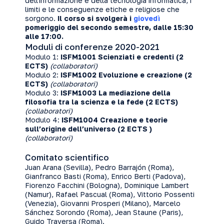
dell'informazione e della tecnologia informatica, i
limiti e le conseguenze etiche e religiose che
sorgono.
Il corso si svolgerà i
giovedì
pomeriggio del secondo semestre, dalle 15:30
alle 17:00.
Moduli di conferenze 2020-2021
Modulo 1:
ISFM1001
Scienziati e credenti (2
ECTS)
(collaboratori)
Modulo 2:
ISFM1002
Evoluzione e creazione (2
ECTS)
(collaboratori)
Modulo 3:
ISFM1003
La mediazione della
filosofia tra la scienza e la fede (2 ECTS)
(collaboratori)
Modulo 4:
ISFM1004 Creazione e teorie
sull’origine dell’universo (2 ECTS )
(collaboratori)
Comitato scientifico
Juan Arana (Sevilla), Pedro Barrajón (Roma),
Gianfranco Basti (Roma), Enrico Berti (Padova),
Fiorenzo Facchini (Bologna), Dominique Lambert
(Namur), Rafael Pascual (Roma), Vittorio Possenti
(Venezia), Giovanni Prosperi (Milano), Marcelo
Sánchez Sorondo (Roma), Jean Staune (Paris),
Guido Traversa (Roma).