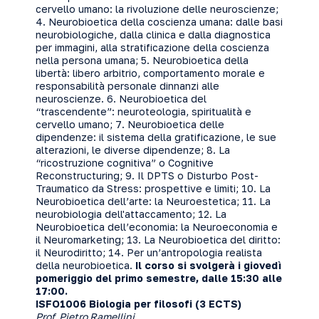
cervello umano: la rivoluzione delle neuroscienze;
4. Neurobioetica della coscienza umana: dalle basi
neurobiologiche, dalla clinica e dalla diagnostica
per immagini, alla stratificazione della coscienza
nella persona umana; 5. Neurobioetica della
libertà: libero arbitrio, comportamento morale e
responsabilità personale dinnanzi alle
neuroscienze. 6. Neurobioetica del
“trascendente”: neuroteologia, spiritualità e
cervello umano; 7. Neurobioetica delle
dipendenze: il sistema della gratificazione, le sue
alterazioni, le diverse dipendenze; 8. La
“ricostruzione cognitiva” o Cognitive
Reconstructuring; 9. Il DPTS o Disturbo Post-
Traumatico da Stress: prospettive e limiti; 10. La
Neurobioetica dell’arte: la Neuroestetica; 11. La
neurobiologia dell'attaccamento; 12. La
Neurobioetica dell’economia: la Neuroeconomia e
il Neuromarketing; 13. La Neurobioetica del diritto:
il Neurodiritto; 14. Per un’antropologia realista
della neurobioetica.
Il corso si svolgerà i giovedì
pomeriggio del primo semestre, dalle 15:30 alle
17:00.
ISFO1006 Biologia per filosofi (3 ECTS)
Prof. Pietro Ramellini