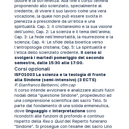
dolore e la sofferenza. Alla fine il corso termina
proponendo allo scienziato, specialmente al
credente, di vivere il suo lavoro come una vera
vocazione, la quale non può essere svolta in
pienezza a prescindere da un’etica e una
spiritualità. Cap. 1: Il cristianesimo e la sua visione
dell’uomo; Cap. 2: La scienza e il tema dell’anima;
Cap. 3: La fede nell’immortalità, la risurrezione e la
scienza; Cap. 4: Le sfide della bioetica verso
l’antropologia cristiana; Cap. 5: La spiritualità e
l’etica dello scienziato credente.
Il corso si
svolgerà i martedì pomeriggio del secondo
semestre, dalle 15:30 alle 17:00.
Corsi opzionali
ISFO1003 La scienza e la teologia di fronte
alla Sindone (semi-intensivo) (3 ECTS)
P. Gianfranco Berbenni, ofm cap
Il corso intende avvicinare e analizzare alcuni fulcri
nodali della "questione Sindone", propedeutici ad
una comprensione scientifica del sacro Telo. Si
parte dal fondamento di una solida ermeneutica,
dove
linguaggio
e
interpretazione
sono
ricondotti alle funzioni di profondo e continuo
rispetto della
Res
o
Quid
del Reperto funerario
"Sindone". Si prosegue con l'esame del sacro Lino