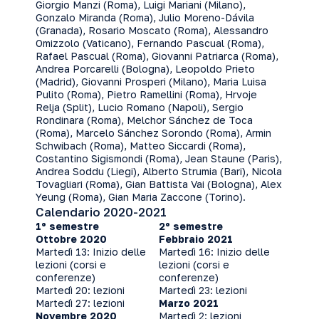
Giorgio Manzi (Roma), Luigi Mariani (Milano),
Gonzalo Miranda (Roma), Julio Moreno-Dávila
(Granada), Rosario Moscato (Roma), Alessandro
Omizzolo (Vaticano), Fernando Pascual (Roma),
Rafael Pascual (Roma), Giovanni Patriarca (Roma),
Andrea Porcarelli (Bologna), Leopoldo Prieto
(Madrid), Giovanni Prosperi (Milano), Maria Luisa
Pulito (Roma), Pietro Ramellini (Roma), Hrvoje
Relja (Split), Lucio Romano (Napoli), Sergio
Rondinara (Roma), Melchor Sánchez de Toca
(Roma), Marcelo Sánchez Sorondo (Roma), Armin
Schwibach (Roma), Matteo Siccardi (Roma),
Costantino Sigismondi (Roma), Jean Staune (Paris),
Andrea Soddu (Liegi), Alberto Strumia (Bari), Nicola
Tovagliari (Roma), Gian Battista Vai (Bologna), Alex
Yeung (Roma), Gian Maria Zaccone (Torino).
Calendario 2020-2021
1º semestre
2º semestre
Ottobre 2020
Febbraio 2021
Martedì 13: Inizio delle
Martedì 16: Inizio delle
lezioni (corsi e
lezioni (corsi e
conferenze)
conferenze)
Martedì 20: lezioni
Martedì 23: lezioni
Martedì 27: lezioni
Marzo 2021
Novembre 2020
Martedì 2: lezioni