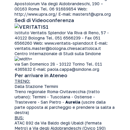
Apostolorum Via degli Aldobrandeschi, 190 –
00163 Roma Tel. 06 91689854 Web:
http://www.upra.org/ E-mail:
mastersf@upra.org
Sedi di Videoconferenza
Istituto Veritatis Splendor Via Riva di Reno, 57 -
40122 Bologna Tel. 051 6566239 - Fax 051
6566260 Web:
www.veritatis-splendor.it
E-mail:
veritatis.master@bologna.chiesacattolica.it
Centro Internazionale di Studi sulla Sindone
via San Domenico 28 - 10122 Torino Tel. 011
4365832 E-mail:
paola.cappa@sindone.org
Per arrivare in Ateneo
TRENO:
Dalla Stazione Termini
Treno regionale Roma-Civitavecchia (tratto
urbano): Termini - Tuscolana - Ostiense -
Trastevere - San Pietro -
Aurelia
(uscire dalla
parte opposta al parcheggio e prendere la salita a
destra)
BUS:
ATAC 892 da Via Baldo degli Ubaldi (fermata
Metro) a Via degli Aldobrandeschi (Civico 190)