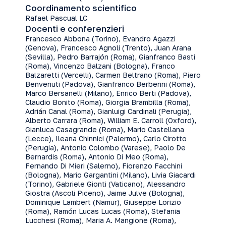
Coordinamento scientifico
Rafael Pascual LC
Docenti e conferenzieri
Francesco Abbona (Torino), Evandro Agazzi
(Genova), Francesco Agnoli (Trento), Juan Arana
(Sevilla), Pedro Barrajón (Roma), Gianfranco Basti
(Roma), Vincenzo Balzani (Bologna), Franco
Balzaretti (Vercelli), Carmen Beltrano (Roma), Piero
Benvenuti (Padova), Gianfranco Berbenni (Roma),
Marco Bersanelli (Milano), Enrico Berti (Padova),
Claudio Bonito (Roma), Giorgia Brambilla (Roma),
Adrián Canal (Roma), Gianluigi Cardinali (Perugia),
Alberto Carrara (Roma), William E. Carroll (Oxford),
Gianluca Casagrande (Roma), Mario Castellana
(Lecce), Ileana Chinnici (Palermo), Carlo Cirotto
(Perugia), Antonio Colombo (Varese), Paolo De
Bernardis (Roma), Antonio Di Meo (Roma),
Fernando Di Mieri (Salerno), Fiorenzo Facchini
(Bologna), Mario Gargantini (Milano), Livia Giacardi
(Torino), Gabriele Gionti (Vaticano), Alessandro
Giostra (Ascoli Piceno), Jaime Julve (Bologna),
Dominique Lambert (Namur), Giuseppe Lorizio
(Roma), Ramón Lucas Lucas (Roma), Stefania
Lucchesi (Roma), Maria A. Mangione (Roma),