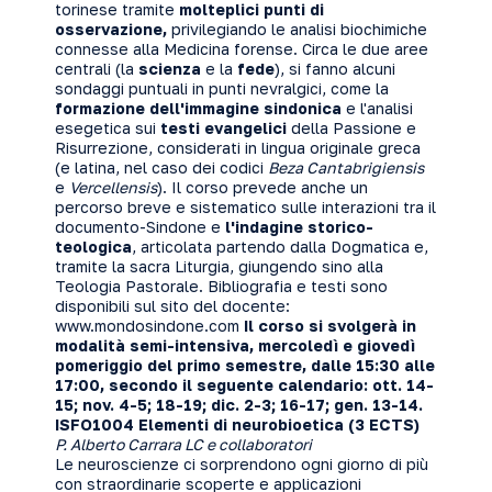
torinese tramite
molteplici punti di
osservazione,
privilegiando le analisi biochimiche
connesse alla Medicina forense. Circa le due aree
centrali (la
scienza
e la
fede
), si fanno alcuni
sondaggi puntuali in punti nevralgici, come la
formazione
dell'immagine sindonica
e l'analisi
esegetica sui
testi evangelici
della Passione e
Risurrezione, considerati in lingua originale greca
(e latina, nel caso dei codici
Beza Cantabrigiensis
e
Vercellensis
). Il corso prevede anche un
percorso breve e sistematico sulle interazioni tra il
documento-Sindone e
l'indagine storico-
teologica
, articolata partendo dalla Dogmatica e,
tramite la sacra Liturgia, giungendo sino alla
Teologia Pastorale. Bibliografia e testi sono
disponibili sul sito del docente:
www.mondosindone.com
Il corso si svolgerà in
modalità semi-intensiva, mercoledì e giovedì
pomeriggio del primo semestre, dalle 15:30 alle
17:00, secondo il seguente calendario: ott. 14-
15; nov. 4-5; 18-19; dic. 2-3; 16-17; gen. 13-14
.
ISFO1004 Elementi di neurobioetica (3 ECTS)
P. Alberto Carrara LC e collaboratori
Le neuroscienze ci sorprendono ogni giorno di più
con straordinarie scoperte e applicazioni