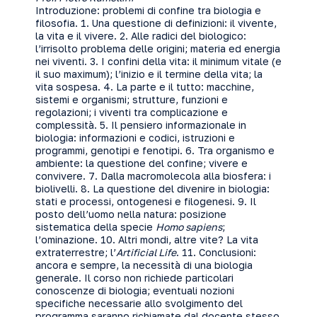
Introduzione: problemi di confine tra biologia e
filosofia. 1. Una questione di definizioni: il vivente,
la vita e il vivere. 2. Alle radici del biologico:
l’irrisolto problema delle origini; materia ed energia
nei viventi. 3. I confini della vita: il minimum vitale (e
il suo maximum); l’inizio e il termine della vita; la
vita sospesa. 4. La parte e il tutto: macchine,
sistemi e organismi; strutture, funzioni e
regolazioni; i viventi tra complicazione e
complessità. 5. Il pensiero informazionale in
biologia: informazioni e codici, istruzioni e
programmi, genotipi e fenotipi. 6. Tra organismo e
ambiente: la questione del confine; vivere e
convivere. 7. Dalla macromolecola alla biosfera: i
biolivelli. 8. La questione del divenire in biologia:
stati e processi, ontogenesi e filogenesi. 9. Il
posto dell’uomo nella natura: posizione
sistematica della specie
Homo sapiens
;
l’ominazione. 10. Altri mondi, altre vite? La vita
extraterrestre; l’
Artificial Life
. 11. Conclusioni:
ancora e sempre, la necessità di una biologia
generale. Il corso non richiede particolari
conoscenze di biologia; eventuali nozioni
specifiche necessarie allo svolgimento del
programma saranno richiamate dal docente stesso