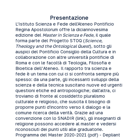
Presentazione
L’Istituto Scienza e Fede dell'Ateneo Pontificio
Regina Apostolorum offre la diciannovesima
edizione del
Master in Scienza e Fede
, il quale
forma parte del Progetto STOQ (
Science,
Theology and the Ontological Quest
), sotto gli
auspici del Pontificio Consiglio della Cultura e in
collaborazione con altre università pontificie di
Roma e con le facoltà di Teologia, Filosofia e
Bioetica dell’Ateneo. Il rapporto tra scienza e
fede è un tema con cui ci si confronta sempre più
spesso: da una parte, gli incessanti sviluppi della
scienza e della tecnica suscitano nuove ed urgenti
questioni etiche ed antropologiche; dall'altra, ci
troviamo di fronte al cosiddetto pluralismo
culturale e religioso, che suscita il bisogno di
proporre punti d'incontro verso il dialogo e la
comune ricerca della verità. Grazie ad una
convenzione con lo SNADIR (
link
), gli insegnanti di
religione possono accedere al master e vedersi
riconosciuti dei punti utili alle graduatorie.
Programma del Master 2020-2021 (
pdf
) - Depliant