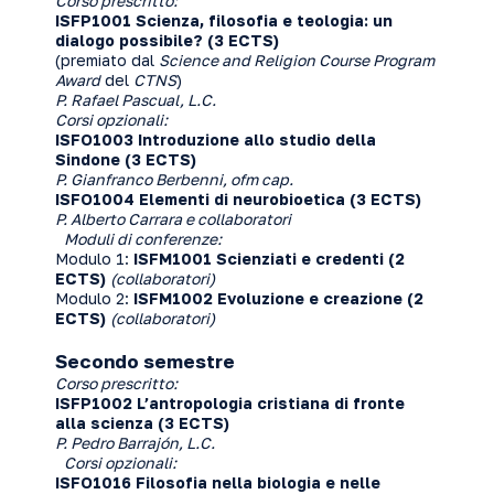
Corso prescritto:
ISFP1001 Scienza, filosofia e teologia: un
dialogo possibile?
(3 ECTS)
(premiato dal
Science and Religion Course Program
Award
del
CTNS
)
P. Rafael Pascual, L.C.
Corsi opzionali:
ISFO1003
Introduzione allo studio della
Sindone
(3 ECTS)
P. Gianfranco Berbenni, ofm cap.
ISFO1004
Elementi di neurobioetica (3 ECTS)
P. Alberto Carrara e collaboratori
Moduli di conferenze:
Modulo 1:
ISFM1001
Scienziati e credenti (2
ECTS)
(collaboratori)
Modulo 2:
ISFM1002
Evoluzione e creazione (2
ECTS)
(collaboratori)
Secondo semestre
Corso prescritto:
ISFP1002 L’antropologia cristiana di fronte
alla scienza (3 ECTS)
P. Pedro Barrajón, L.C.
Corsi opzionali:
ISFO1016
Filosofia nella biologia e nelle