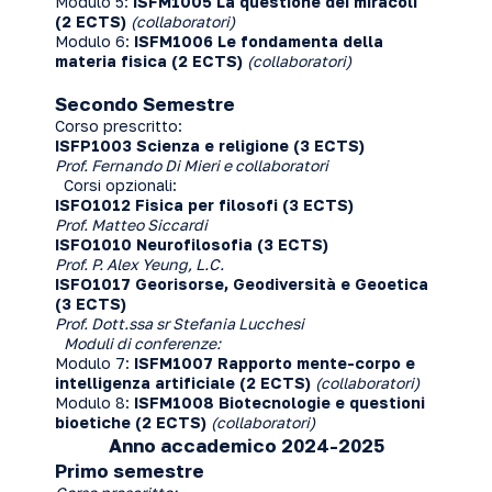
Modulo 5:
ISFM1005 La questione dei miracoli
(2 ECTS)
(collaboratori)
Modulo 6:
ISFM1006 Le fondamenta della
materia fisica (2 ECTS)
(collaboratori)
Secondo Semestre
Corso prescritto:
ISFP1003 Scienza e religione (3 ECTS)
Prof. Fernando Di Mieri e collaboratori
Corsi opzionali:
ISFO1012 Fisica per filosofi (3 ECTS)
Prof. Matteo Siccardi
ISFO1010 Neurofilosofia (3 ECTS)
Prof. P. Alex Yeung, L.C.
ISFO1017 Georisorse, Geodiversità e Geoetica
(3 ECTS)
Prof. Dott.ssa sr Stefania Lucchesi
Moduli di conferenze:
Modulo 7:
ISFM1007
Rapporto mente-corpo e
intelligenza artificiale (2 ECTS)
(collaboratori)
Modulo 8:
ISFM1008
Biotecnologie e questioni
bioetiche (2 ECTS)
(collaboratori)
Anno accademico 2024-2025
Primo semestre