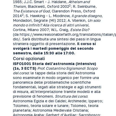
1985; J.J.C. Smart - J. Haldane,
Atheism and
2
Theism
, Blackwell, Oxford 2002
; R. Swinburne,
The Existence of God
, Clarendon Press, Oxford
2
2014
; S. Hawking - L. Mlodinow,
Il grande disegno
,
Mondadori, Segrate (MI) 2012; A. Vilenkin,
Un solo
mondo o infiniti? Alla ricerca di altri universi
,
Cortina, Milano 2007; W.L. Craig,
Esiste Dio?
(da
https://www.reasonablefaith.org/translations/italian/
dio/
. Sarà distribuita una sintesi dei passi in lingua
straniera oggetto di presentazione.
Il corso si
svolgerà i martedì pomeriggio del secondo
semestre, dalle 15:30 alle 17:00.
Corsi opzionali
ISFO1001 Storia dell’astronomia (intensivo)
(1s, 3 ECTS)
Prof. Costantino Sigismondi
Scopo
del corso
: le tappe della storia dell’Astronomia
sono esaminate in modo organico per fornire una
panoramica delle problematiche scientifiche
fondamentali, legati alle strategie e agli strumenti
di misura, all’interpretazione tramite modelli e alla
previsione di fenomeni.
Struttura del corso
:
Astronomia Egizia e dei Caldei; Archimede; Ipparco;
Tolomeo, teoria solare e lunare; Tolomeo, teoria
planetaria; Astronomia Medievale Cristiana;
Astronomia Araba; Gerbert d’Aurillac; Sacrobosco;