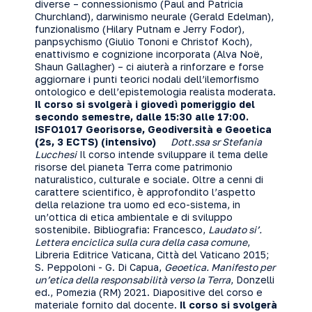
diverse – connessionismo (Paul and Patricia
Churchland), darwinismo neurale (Gerald Edelman),
funzionalismo (Hilary Putnam e Jerry Fodor),
panpsychismo (Giulio Tononi e Christof Koch),
enattivismo e cognizione incorporata (Alva Noë,
Shaun Gallagher) – ci aiuterà a rinforzare e forse
aggiornare i punti teorici nodali dell’ilemorfismo
ontologico e dell’epistemologia realista moderata.
Il corso si svolgerà i giovedì pomeriggio del
secondo semestre, dalle 15:30 alle 17:00.
ISFO1017 Georisorse, Geodiversità e Geoetica
(2s, 3 ECTS) (intensivo)
Dott.ssa sr Stefania
Lucchesi
Il corso intende sviluppare il tema delle
risorse del pianeta Terra come patrimonio
naturalistico, culturale e sociale. Oltre a cenni di
carattere scientifico, è approfondito l’aspetto
della relazione tra uomo ed eco-sistema, in
un’ottica di etica ambientale e di sviluppo
sostenibile. Bibliografia: Francesco,
Laudato si’.
Lettera enciclica sulla cura della casa comune
,
Libreria Editrice Vaticana, Città del Vaticano 2015;
S. Peppoloni - G. Di Capua,
Geoetica. Manifesto per
un’etica della responsabilità verso la Terra
, Donzelli
ed., Pomezia (RM) 2021. Diapositive del corso e
materiale fornito dal docente.
Il corso si svolgerà