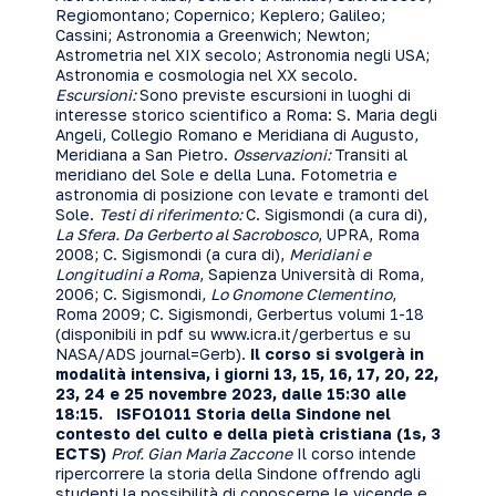
Regiomontano; Copernico; Keplero; Galileo;
Cassini; Astronomia a Greenwich; Newton;
Astrometria nel XIX secolo; Astronomia negli USA;
Astronomia e cosmologia nel XX secolo.
Escursioni:
Sono previste escursioni in luoghi di
interesse storico scientifico a Roma: S. Maria degli
Angeli, Collegio Romano e Meridiana di Augusto,
Meridiana a San Pietro.
Osservazioni:
Transiti al
meridiano del Sole e della Luna. Fotometria e
astronomia di posizione con levate e tramonti del
Sole.
Testi di riferimento:
C. Sigismondi (a cura di),
La Sfera. Da Gerberto al Sacrobosco
, UPRA, Roma
2008; C. Sigismondi (a cura di),
Meridiani e
Longitudini a Roma
, Sapienza Università di Roma,
2006; C. Sigismondi,
Lo Gnomone Clementino
,
Roma 2009; C. Sigismondi, Gerbertus volumi 1-18
(disponibili in pdf su
www.icra.it/gerbertus
e su
NASA/ADS journal=Gerb).
Il corso si svolgerà in
modalità intensiva, i giorni 13, 15, 16, 17, 20, 22,
23, 24 e 25 novembre 2023, dalle 15:30 alle
18:15.
ISFO1011 Storia della Sindone nel
contesto del culto e della pietà cristiana (1s, 3
ECTS)
Prof. Gian Maria Zaccone
Il corso intende
ripercorrere la storia della Sindone offrendo agli
studenti la possibilità di conoscerne le vicende e