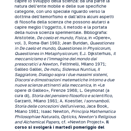
capire lo sviluppo della scienza: da una parte la
natura dell’ente mobile e delle sue specifiche
categorie, con uno speciale riguardo verso la
dottrina dell’ilemorfismo e dall’altra alcuni aspetti
di filosofia della scienza che possono aiutarci a
capire meglio l’oggetto, il metodo e la portata
della nuova scienza sperimentale. Bibliografia:
Aristotele,
De coelo et mundo, Fisica
, in «Opere»,
vol. 3, Roma-Bari 1983; Jean Buridan,
Quaestiones
in De caelo et mundo, Quaestiones in Physicorum,
Quaestiones in Metaphysicorum
; E.J. Dijksterhuis,
Il
meccanicismo e l’immagine del mondo dai
presocratici a Newton
, Feltrinelli, Milano 1971;
Galileo Galilei,
De motu, Sidereus Nuntius, Il
Saggiatore, Dialogo sopra i due massimi sistemi,
Discorsi e dimostrazioni matematiche intorno a due
nuove scienze attinenti alla meccanica
, in «Le
opere di Galileo», Firenze 1968; L. Geymonat (a
cura di),
Storia del pensiero filosofico e scientifico
,
Garzanti, Milano 1981; A. Koestler,
I sonnamboli
.
Storia delle concezioni dell'universo,
Jaca Book,
Milano 1981; Isaac Newton,
Principia Mathematica
Philosophiae Naturalis, Opticks, Newton’s Religious
and Alchemical Papers,
cf. «
Newton Project
».
Il
corso si svolgerà i martedì pomeriggio del