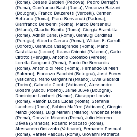
(Roma), Cesare Barbieri (Padova), Pedro Barrajón
(Roma), Gianfranco Basti (Roma), Vincenzo Balzani
(Bologna), Franco Balzaretti (Vercelli), Carmen
Beltrano (Roma), Piero Benvenuti (Padova),
Gianfranco Berbenni (Roma), Marco Bersanelli
(Milano), Claudio Bonito (Roma), Giorgia Brambilla
(Roma), Adrián Canal (Roma), Gianluigi Cardinali
(Perugia), Alberto Carrara (Roma), William E. Carroll
(Oxford), Gianluca Casagrande (Roma), Mario
Castellana (Lecce), Ileana Chinnici (Palermo), Carlo
Cirotto (Perugia), Antonio Colombo (Varese),
Lorella Congiunti (Roma), Paolo De Bernardis
(Roma), Antonio di Meo (Roma), Fernando Di Mieri
(Salerno), Fiorenzo Facchini (Bologna), José Funes
(Vaticano), Mario Gargantini (Milano), Livia Giacardi
(Torino), Gabriele Gionti (Vaticano), Alessandro
Giostra (Ascoli Piceno), Jaime Julve (Bologna),
Dominique Lambert (Namur), Giuseppe Lorizio
(Roma), Ramón Lucas Lucas (Roma), Stefania
Lucchesi (Roma), Sabino Maffeo (Vaticano), Giorgio
Manzi (Roma), Luigi Mariani (Milano), Vincenza Mele
(Roma), Gonzalo Miranda (Roma), Julio Moreno-
Dávila (Granada), Rosario Moscato (Roma),
Alessandro Omizzolo (Vaticano), Fernando Pascual
(Roma), Rafael Pascual (Roma), Giovanni Patriarca