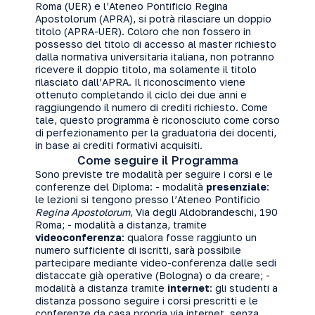
Roma (UER) e l’Ateneo Pontificio Regina
Apostolorum (APRA), si potrà rilasciare un doppio
titolo (APRA-UER). Coloro che non fossero in
possesso del titolo di accesso al master richiesto
dalla normativa universitaria italiana, non potranno
ricevere il doppio titolo, ma solamente il titolo
rilasciato dall’APRA. Il riconoscimento viene
ottenuto completando il ciclo dei due anni e
raggiungendo il numero di crediti richiesto. Come
tale, questo programma è riconosciuto come corso
di perfezionamento per la graduatoria dei docenti,
in base ai crediti formativi acquisiti.
Come seguire il Programma
Sono previste tre modalità per seguire i corsi e le
conferenze del Diploma: - modalità
presenziale
:
le lezioni si tengono presso l’Ateneo Pontificio
Regina Apostolorum
, Via degli Aldobrandeschi, 190
Roma; - modalità a distanza, tramite
videoconferenza
: qualora fosse raggiunto un
numero sufficiente di iscritti, sarà possibile
partecipare mediante video-conferenza dalle sedi
distaccate già operative (Bologna) o da creare; -
modalità a distanza tramite
internet
: gli studenti a
distanza possono seguire i corsi prescritti e le
conferenze da casa propria via internet, senza