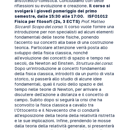
aristotelico-tomistica. Concludiamo con delle
riflessioni su evoluzione e creazione.
Il corso si
svolgerà i giovedì pomeriggio del primo
semestre, dalle 15:30 alle 17:00.
ISFO1012
Fisica per filosofi (2s, 3 ECTS)
Prof. Matteo
Siccardi
Scopo del corso
: Il corso vuole fornire una
introduzione per non specialisti ad alcuni elementi
fondamentali delle teorie fisiche, ponendo
l'accento sui concetti alla base di una costruzione
teorica. Particolare attenzione verrà posta allo
sviluppo della fisica classica, nonché
all'evoluzione dei concetti di spazio e tempo nei
secoli, da Newton ad Einstein.
Struttura del corso
:
Dopo un'introduzione ai concetti fondamentali
della fisica classica, introdotti da un punto di vista
storico, si passerà allo studio di alcune idee
fondamentali, quali il ruolo dello spazio e del
tempo nelle teorie di Newton, per arrivare a
discutere dell'azione a distanza e il concetto di
campo. Subito dopo si seguirà la crisi che ha
sconvolto la fisica classica a cavallo tra
l’Ottocento e il Novecento che ci condurrà
all'esposizione della teoria della relatività ristretta
e le sue implicazioni. Infine, prendendo le mosse
dalla teoria della relatività generale, si presenterà