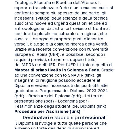
Teologia, Filosofia e Bioetica dell’Ateneo. Il
rapporto tra scienza e fede è un tema con cui ci si
confronta sempre più spesso: da una parte, gli
incessanti sviluppi della scienza e della tecnica
suscitano nuove ed urgenti questioni etiche ed
antropologiche; dall'altra, ci troviamo di fronte al
cosiddetto pluralismo culturale e religioso, che
suscita il bisogno di proporre punti d'incontro
verso il dialogo e la comune ricerca della verità.
Grazie alla recente convenzione con l'Università
Europea di Roma (UER), è possibile, secondo i
requisiti previsti, ottenere il doppio titolo
dell’APRA e dell’UER. Per l'UER il titolo è quello di
Master di primo livello in Scienza e Fede
. Grazie
ad una convenzione con lo SNADIR (
link
), gli
insegnanti di religione possono accedere al
Diploma e vedersi riconosciuti dei punti utili alle
graduatorie. Programma del Diploma 2023-2024
(pdf) -
Brochure del Diploma (pdf)
- lettera di
presentazione (pdf) -
Locandina (pdf)
Testimonianze degli studenti del Diploma (
link
)
Procedura per l'iscrizione (
link
)
Destinatari e sbocchi professionali
Il Diploma si rivolge a tutte quelle persone che
abbiano un forte desiderio di sviluppare ed