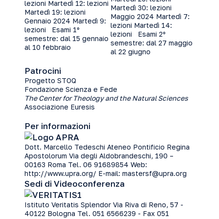
lezioni Martedì 12: lezioni
Martedì 30: lezioni
Martedì 19: lezioni
Maggio 2024 Martedì 7:
Gennaio 2024 Martedì 9:
lezioni Martedì 14:
lezioni Esami 1º
lezioni Esami 2º
semestre: dal 15 gennaio
semestre: dal 27 maggio
al 10 febbraio
al 22 giugno
Patrocini
Progetto STOQ
Fondazione Scienza e Fede
The Center for Theolo­gy and the Natural Sciences
Associazione Euresis
Per informazioni
Dott. Marcello Tedeschi Ateneo Pontificio Regina
Apostolorum Via degli Aldobrandeschi, 190 –
00163 Roma Tel. 06 91689854 Web:
http://www.upra.org/ E-mail:
mastersf@upra.org
Sedi di Videoconferenza
Istituto Veritatis Splendor Via Riva di Reno, 57 -
40122 Bologna Tel. 051 6566239 - Fax 051