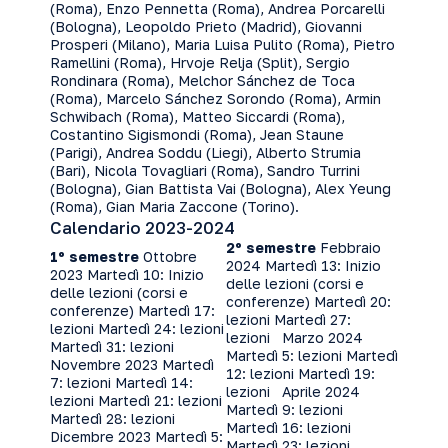
(Roma), Enzo Pennetta (Roma), Andrea Porcarelli
(Bologna), Leopoldo Prieto (Madrid), Giovanni
Prosperi (Milano), Maria Luisa Pulito (Roma), Pietro
Ramellini (Roma), Hrvoje Relja (Split), Sergio
Rondinara (Roma), Melchor Sánchez de Toca
(Roma), Marcelo Sánchez Sorondo (Roma), Armin
Schwibach (Roma), Matteo Siccardi (Roma),
Costantino Sigismondi (Roma), Jean Staune
(Parigi), Andrea Soddu (Liegi), Alberto Strumia
(Bari), Nicola Tovagliari (Roma), Sandro Turrini
(Bologna), Gian Battista Vai (Bologna), Alex Yeung
(Roma), Gian Maria Zaccone (Torino).
Calendario 2023-2024
2º semestre
Febbraio
1º semestre
Ottobre
2024 Martedì 13: Inizio
2023 Martedì 10: Inizio
delle lezioni (corsi e
delle lezioni (corsi e
conferenze) Martedì 20:
conferenze) Martedì 17:
lezioni Martedì 27:
lezioni Martedì 24: lezioni
lezioni Marzo 2024
Martedì 31: lezioni
Martedì 5: lezioni Martedì
Novembre 2023 Martedì
12: lezioni Martedì 19:
7: lezioni Martedì 14:
lezioni Aprile 2024
lezioni Martedì 21: lezioni
Martedì 9: lezioni
Martedì 28: lezioni
Martedì 16: lezioni
Dicembre 2023 Martedì 5:
Martedì 23: lezioni