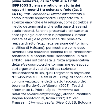
primo semestre, dalle 15:30 alle 17:00.
ISFP1003 Scienza e religione: storia dei
rapporti recenti tra scienza e fede (2s, 3
ECTS)
Prof.
Fernando Di Mieri e collaboratori
Il
corso intende approfondire il rapporto fra le
scienze empiriche e la religione, come potrebbe al
meglio determinarsi anche sulla base di esempi
storici recenti. Saranno presentate criticamente
note tipologie elaborate in proposito (Barbour,
Peters et al.) e le grandi linee del pensiero
realista diretto (e.g., nella versione del tomismo
analitico di Haldane), per mostrare come esso
favorisca una relazione feconda tra le “credenze”
teistiche e le “acquisizioni” scientifiche. In tale
ambito, sarà sottolineata la forza argomentativa
della
viae
cosmologiche tommasiane ed esposti
altri argomenti volti alla difesa razionale
dell'esistenza di Dio, quali l'argomento bayesiano
di Swinburne e il Kalam di W.L. Craig. Si concluderà
con una valutazione dell'impatto teologico del
teorema Borde-Guth-Vilenkin (2003). Testi di
riferimento: L. Prieto López,
Panorama del
dibattito scienza-religione oggi
, Ateneo Pontificio
Regina Apostolorum, Roma 2007;
B.C. van
Fraassen,
L'immagine scientifica
, CLUEB, Bologna