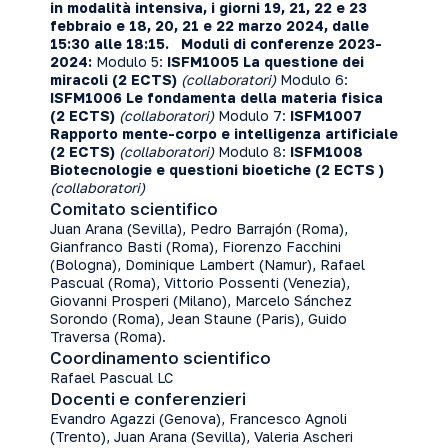
in
modalità intensiva, i giorni 19, 21, 22 e 23
febbraio e 18, 20, 21 e 22 marzo 2024, dalle
15:30 alle 18:15.
Moduli di conferenze 2023-
2024:
Modulo 5:
ISFM1005 La questione dei
miracoli
(2
ECTS)
(collaboratori)
Modulo 6:
ISFM1006 Le fondamenta della materia fisica
(2 ECTS)
(collaboratori)
Modulo 7:
ISFM1007
Rapporto mente-corpo e intelligenza artificiale
(2 ECTS)
(collaboratori)
Modulo 8:
ISFM1008
Biotecnologie e questioni bioetiche (2 ECTS )
(collaboratori)
Comitato scientifico
Juan Arana (Sevilla), Pedro Barrajón (Roma),
Gianfranco Basti (Roma), Fiorenzo Facchini
(Bologna), Dominique Lambert (Namur), Rafael
Pascual (Roma), Vittorio Possenti (Venezia),
Giovanni Prosperi (Milano), Marcelo Sánchez
Sorondo (Roma), Jean Staune (Paris), Guido
Traversa (Roma).
Coordinamento scientifico
Rafael Pascual LC
Docenti e conferenzieri
Evandro Agazzi (Genova), Francesco Agnoli
(Trento), Juan Arana (Sevilla), Valeria Ascheri