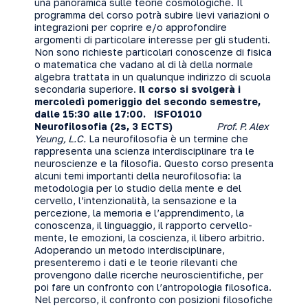
una panoramica sulle teorie cosmologiche. Il
programma del corso potrà subire lievi variazioni o
integrazioni per coprire e/o approfondire
argomenti di particolare interesse per gli studenti.
Non sono richieste particolari conoscenze di fisica
o matematica che vadano al di là della normale
algebra trattata in un qualunque indirizzo di scuola
secondaria superiore.
Il corso si svolgerà i
mercoledì pomeriggio del secondo semestre,
dalle 15:30 alle 17:00.
ISFO1010
Neurofilosofia (2s, 3 ECTS)
Prof. P. Alex
Yeung, L.C.
La neurofilosofia è un termine che
rappresenta una scienza interdisciplinare tra le
neuroscienze e la filosofia. Questo corso presenta
alcuni temi importanti della neurofilosofia: la
metodologia per lo studio della mente e del
cervello, l’intenzionalità, la sensazione e la
percezione, la memoria e l’apprendimento, la
conoscenza, il linguaggio, il rapporto cervello-
mente, le emozioni, la coscienza, il libero arbitrio.
Adoperando un metodo interdisciplinare,
presenteremo i dati e le teorie rilevanti che
provengono dalle ricerche neuroscientifiche, per
poi fare un confronto con l’antropologia filosofica.
Nel percorso, il confronto con posizioni filosofiche