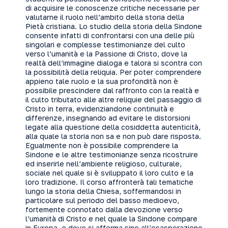
di acquisire le conoscenze critiche necessarie per
valutarne il ruolo nell’ambito della storia della
Pietà cristiana. Lo studio della storia della Sindone
consente infatti di confrontarsi con una delle più
singolari e complesse testimonianze del culto
verso l’umanità e la Passione di Cristo, dove la
realtà dell’immagine dialoga e talora si scontra con
la possibilità della reliquia. Per poter comprendere
appieno tale ruolo e la sua profondità non è
possibile prescindere dal raffronto con la realtà e
il culto tributato alle altre reliquie del passaggio di
Cristo in terra, evidenziandone continuità e
differenze, insegnando ad evitare le distorsioni
legate alla questione della cosiddetta autenticità,
alla quale la storia non sa e non può dare risposta.
Egualmente non è possibile comprendere la
Sindone e le altre testimonianze senza ricostruire
ed inserirle nell’ambiente religioso, culturale,
sociale nel quale si è sviluppato il loro culto e la
loro tradizione. Il corso affronterà tali tematiche
lungo la storia della Chiesa, soffermandosi in
particolare sul periodo del basso medioevo,
fortemente connotato dalla devozione verso
l’umanità di Cristo e nel quale la Sindone compare
in Europa, e dove si afferma sino all’esasperazione