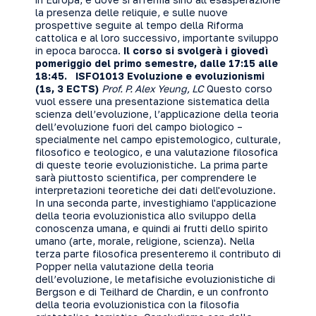
la presenza delle reliquie, e sulle nuove
prospettive seguite al tempo della Riforma
cattolica e al loro successivo, importante sviluppo
in epoca barocca.
Il corso si svolgerà i giovedì
pomeriggio del primo semestre, dalle 17:15 alle
18:45.
ISFO1013 Evoluzione e evoluzionismi
(1s, 3 ECTS)
Prof.
P. Alex Yeung, LC
Questo corso
vuol essere una presentazione sistematica della
scienza dell’evoluzione, l’applicazione della teoria
dell’evoluzione fuori del campo biologico –
specialmente nel campo epistemologico, culturale,
filosofico e teologico, e una valutazione filosofica
di queste teorie evoluzionistiche. La prima parte
sarà piuttosto scientifica, per comprendere le
interpretazioni teoretiche dei dati dell'evoluzione.
In una seconda parte, investighiamo l'applicazione
della teoria evoluzionistica allo sviluppo della
conoscenza umana, e quindi ai frutti dello spirito
umano (arte, morale, religione, scienza). Nella
terza parte filosofica presenteremo il contributo di
Popper nella valutazione della teoria
dell’evoluzione, le metafisiche evoluzionistiche di
Bergson e di Teilhard de Chardin, e un confronto
della teoria evoluzionistica con la filosofia