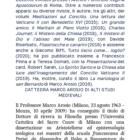
Apostolorum
di Roma. Oltre a numerosi contributi
apparsi su diverse riviste, è autore, tra gli altri, dei
volumi
Meditazioni sul Concilio
.
Una lettura del
Vaticano II con Benedetto XVI
(2015);
Un grande
amico. Il Maritain di Piero Viotto
(2018);
Charles
Journet: il Mistero della Chiesa
(2018),
Il mistero di
Dio e l’abisso del Male
(2019); con Davide
Riserbato,
Filastrocche e canarini
(2018) e assieme
anche a Giacomo Biffi,
Tutto liscio come… loglio?
(2020); ha poi pubblicato insieme a Francesco
Pinna e a Teresa Gornati, con la
Presentazione
del
card. Robert Sarah,
Lo Spirito Santo e la Chiesa alla
luce dell’insegnamento del Concilio Vaticano II
(2019). Ha, inoltre, curato il libro
La mariologia di
san Bernardo
di Marco Arosio (2016).
CATTEDRA MARCO AROSIO DI ALTI STUDI
MEDIEVALI
Il Professore Marco Arosio (Milano, 23 agosto 1963 –
Monza, 10 aprile 2009) ha conseguito il titolo di
Dottore di ricerca in Filosofia presso l’Università
Cattolica del Sacro Cuore di Milano con una
dissertazione su
Aristotelismo ed epistemologia
teologica nei maestri della scuola francescana di
Parigi, da Alessandro di Hales a Bonaventura da