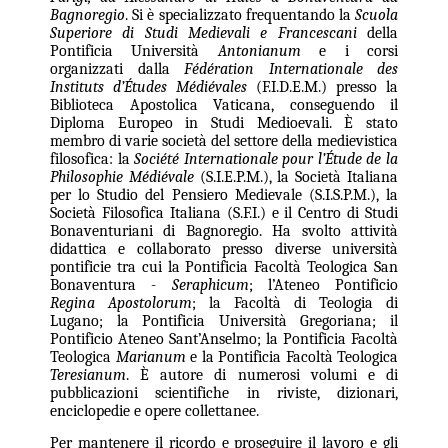
Bagnoregio
. Si è specializzato frequentando la
Scuola
Superiore di Studi Medievali e Francescani
della
Pontificia Università
Antonianum
e i corsi
organizzati dalla
Fédération Internationale des
Instituts d’Études Médiévales
(F.I.D.E.M.) presso la
Biblioteca Apostolica Vaticana, conseguendo il
Diploma Europeo in Studi Medioevali. È stato
membro di varie società del settore della medievistica
filosofica: la
Société Internationale pour l’Étude de la
Philosophie Médiévale
(S.I.E.P.M.), la Società Italiana
per lo Studio del Pensiero Medievale (S.I.S.P.M.), la
Società Filosofica Italiana (S.F.I.) e il Centro di Studi
Bonaventuriani di Bagnoregio. Ha svolto attività
didattica e collaborato presso diverse università
pontificie tra cui la Pontificia Facoltà Teologica San
Bonaventura -
Seraphicum
; l’Ateneo Pontificio
Regina Apostolorum
; la Facoltà di Teologia di
Lugano; la Pontificia Università Gregoriana; il
Pontificio Ateneo Sant’Anselmo; la Pontificia Facoltà
Teologica
Marianum
e la Pontificia Facoltà Teologica
Teresianum
. È autore di numerosi volumi e di
pubblicazioni scientifiche in riviste, dizionari,
enciclopedie e opere collettanee.
Per mantenere il ricordo e proseguire il lavoro e gli