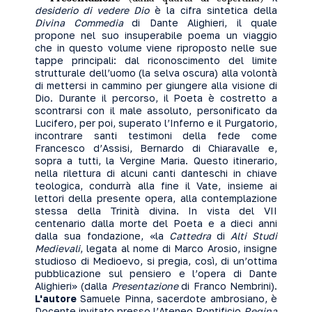
desiderio di vedere Dio
è la cifra sintetica della
Divina Commedia
di Dante Alighieri, il quale
propone nel suo insuperabile poema un viaggio
che in questo volume viene riproposto nelle sue
tappe principali: dal riconoscimento del limite
strutturale dell’uomo (la selva oscura) alla volontà
di mettersi in cammino per giungere alla visione di
Dio. Durante il percorso, il Poeta è costretto a
scontrarsi con il male assoluto, personificato da
Lucifero, per poi, superato l’Inferno e il Purgatorio,
incontrare santi testimoni della fede come
Francesco d’Assisi, Bernardo di Chiaravalle e,
sopra a tutti, la Vergine Maria. Questo itinerario,
nella rilettura di alcuni canti danteschi in chiave
teologica, condurrà alla fine il Vate, insieme ai
lettori della presente opera, alla contemplazione
stessa della Trinità divina. In vista del VII
centenario dalla morte del Poeta e a dieci anni
dalla sua fondazione, «la
Cattedra
di
Alti Studi
Medievali
, legata al nome di Marco Arosio, insigne
studioso di Medioevo, si pregia, così, di un’ottima
pubblicazione sul pensiero e l’opera di Dante
Alighieri» (dalla
Presentazione
di Franco Nembrini).
L'autore
Samuele Pinna, sacerdote ambrosiano, è
Docente invitato presso l’Ateneo Pontificio
Regina