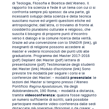
di Teologia, Filosofia e Bioetica dell’Ateneo. Il
rapporto tra scienza e fede è un tema con cui ci si
confronta sempre più spesso: da una parte, gli
incessanti sviluppi della scienza e della tecnica
suscitano nuove ed urgenti questioni etiche ed
antropologiche; dall’altra, ci troviamo di fronte al
cosiddetto pluralismo culturale e religioso, che
suscita il bisogno di proporre punti d’incontro
verso il dialogo e la comune ricerca della verità.
Grazie ad una convenzione con lo SNADIR (
link
), gli
insegnanti di religione possono accedere al
master e vedersi riconosciuti dei punti utili alle
graduatorie. Programma del Master 2017-2018
(
pdf
) Depliant del Master (
pdf
) lettera di
presentazione (
pdf
) Testimonianze degli studenti
del Master (
link
) Modulo d'iscrizione (
link
) Sono
previste tre modalità per seguire i corsi e le
conferenze del Master: – modalità
presenziale
: le
lezioni del Master si tengono presso l’Ateneo
Pontificio
Regina Apostolorum
, Via degli
Aldobrandeschi, 190 Roma; – modalità a distanza,
tramite
videoconferenza
: qualora fosse raggiunto
un numero sufficiente di iscritti, sarà possibile
partecipare mediante video-conferenza dalle sedi
distaccate già operative (Bologna) o da creare; –