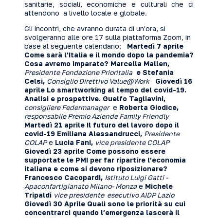
sanitarie, sociali, economiche e culturali che ci
attendono a livello locale e globale.
Gli incontri, che avranno durata di un'ora, si
svolgeranno alle ore 17 sulla piattaforma Zoom, in
base al seguente calendario:
Martedì 7 aprile
Come sarà l’Italia e il mondo dopo la pandemia?
Cosa avremo imparato?
Marcella Mallen,
Presidente Fondazione Prioritalia
e Stefania
Celsi,
Consiglio Direttivo Value@Work
Giovedì 16
aprile
Lo smartworking al tempo del covid-19.
Analisi e prospettive.
Guelfo Tagliavini,
consigliere Federmanager
e
Roberta Giodice,
responsabile Premio Aziende Family Friendly
Martedì 21 aprile
Il futuro del lavoro dopo il
covid-19
Emiliana Alessandrucci,
Presidente
COLAP
e
Lucia Fani,
vice presidente COLAP
Giovedì 23 aprile
Come possono essere
supportate le PMI per far ripartire l’economia
italiana e come si devono riposizionare?
Francesco Cacopardi,
Istituto Luigi Gatti -
Apaconfartigianato Milano- Monza
e
Michele
Tripaldi
vice presidente esecutivo AIDP Lazio
Giovedì 30 Aprile
Quali sono le priorità su cui
concentrarci quando l’emergenza lascerà il