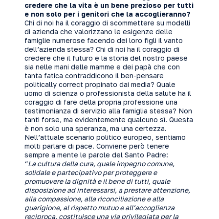
credere che la vita è un bene prezioso per tutti
e non solo per i genitori che la accoglieranno?
Chi di noi ha il coraggio di scommettere su modelli
di azienda che valorizzano le esigenze delle
famiglie numerose facendo dei loro figli il vanto
dell’azienda stessa? Chi di noi ha il coraggio di
credere che il futuro e la storia del nostro paese
sia nelle mani delle mamme e dei papà che con
tanta fatica contraddicono il ben-pensare
politically correct propinato dai media? Quale
uomo di scienza o professionista della salute ha il
coraggio di fare della propria professione una
testimonianza di servizio alla famiglia stessa? Non
tanti forse, ma evidentemente qualcuno sì. Questa
è non solo una speranza, ma una certezza.
Nell’attuale scenario politico europeo, sentiamo
molti parlare di pace. Conviene però tenere
sempre a mente le parole del Santo Padre:
“
La cultura della cura, quale impegno comune,
solidale e partecipativo per proteggere e
promuovere la dignità e il bene di tutti, quale
disposizione ad interessarsi, a prestare attenzione,
alla compassione, alla riconciliazione e alla
guarigione, al rispetto mutuo e all’accoglienza
reciproca, costituisce una via privilegiata per la