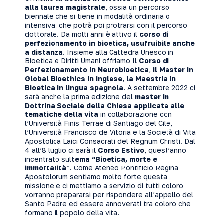
alla laurea magistrale
, ossia un percorso
biennale che si tiene in modalità ordinaria o
intensiva, che potrà poi protrarsi con il percorso
dottorale. Da molti anni è attivo il
corso di
perfezionamento in bioetica, usufruibile anche
a distanza
. Insieme alla Cattedra Unesco in
Bioetica e Diritti Umani offriamo
il Corso di
Perfezionamento in Neurobioetica
,
il Master in
Global Bioethics in inglese
,
la Maestria in
Bioetica in lingua spagnola
. A settembre 2022 ci
sarà anche la prima edizione del
master in
Dottrina Sociale della Chiesa applicata alle
tematiche della vita
in collaborazione con
l’Università Finis Terrae di Santiago del Cile,
l’Università Francisco de Vitoria e la Società di Vita
Apostolica Laici Consacrati del Regnum Christi. Dal
4 all’8 luglio ci sarà il
Corso Estivo
, quest’anno
incentrato sul
tema “Bioetica, morte e
immortalità
”
. Come
Ateneo Pontificio Regina
Apostolorum
sentiamo molto forte questa
missione e ci mettiamo a servizio di tutti coloro
vorranno prepararsi per rispondere all’appello del
Santo Padre ed essere annoverati tra coloro che
formano il popolo della vita.