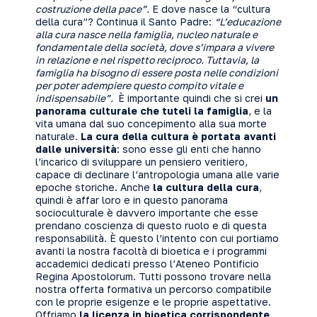
costruzione della pace”.
E dove nasce la “cultura
della cura”? Continua il Santo Padre:
“L’educazione
alla cura nasce nella famiglia, nucleo naturale e
fondamentale della società, dove s’impara a vivere
in relazione e nel rispetto reciproco. Tuttavia, la
famiglia ha bisogno di essere posta nelle condizioni
per poter adempiere questo compito vitale e
indispensabile”.
È importante quindi che si crei
un
panorama culturale che tuteli la famiglia
, e la
vita umana dal suo concepimento alla sua morte
naturale.
La cura della cultura è portata avanti
dalle università
: sono esse gli enti che hanno
l’incarico di sviluppare un pensiero veritiero,
capace di declinare l’antropologia umana alle varie
epoche storiche. Anche
la cultura della cura
,
quindi è affar loro e in questo panorama
socioculturale è davvero importante che esse
prendano coscienza di questo ruolo e di questa
responsabilità. È questo l’intento con cui portiamo
avanti la
nostra facoltà di bioetica
e i programmi
accademici dedicati presso l’
Ateneo Pontificio
Regina Apostolorum
. Tutti possono trovare nella
nostra offerta formativa un percorso compatibile
con le proprie esigenze e le proprie aspettative.
Offriamo
la licenza in bioetica corrispondente