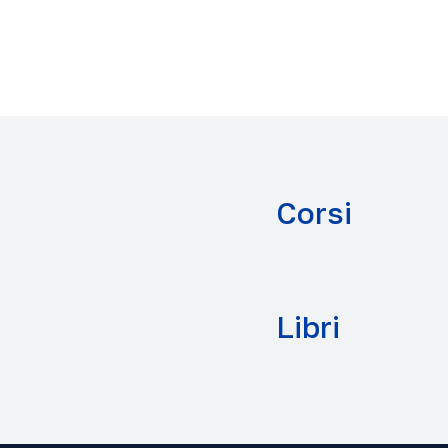
Corsi
Introducción al est
Teologia A.A. 2025
Libri
Discernimiento y di
Farsi prossimo
Teologia A.A. 2025
ISBN:
978-88-6788-