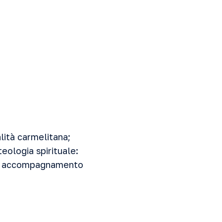
lità carmelitana;
 teologia spirituale:
ome accompagnamento