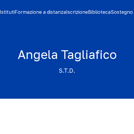
stituti
Formazione a distanza
Iscrizione
Biblioteca
Sostegno 
Angela Tagliafico
S.T.D.