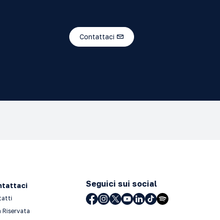
Contattaci
Seguici sui social
tattaci
tatti
 Riservata