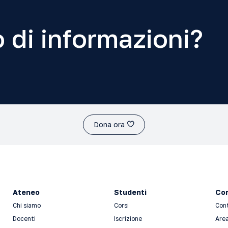
 di informazioni?
Dona ora
Ateneo
Studenti
Con
Chi siamo
Corsi
Con
Docenti
Iscrizione
Area