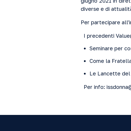
giugno 2021 in dire
diverse e di attualit
Per partecipare all
I precedenti Valu
Seminare per cos
Come la Fratellan
Le Lancette del
Per info:
issdonna