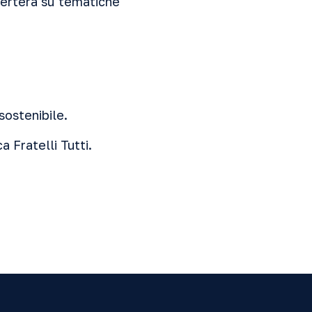
verterà su tematiche
sostenibile
.
a Fratelli Tutti
.