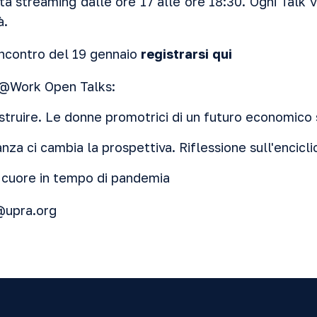
tta streaming dalle ore 17 alle ore 18:30. Ogni Talk 
à.
'incontro del 19 gennaio
registrarsi qui
e@Work Open Talks:
truire. Le donne promotrici di un futuro economico 
za ci cambia la prospettiva. Riflessione sull'enciclic
 cuore in tempo di pandemia
@upra.org