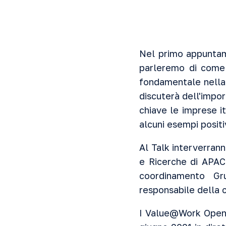
Nel primo appunta
parleremo di come 
fondamentale nella 
discuterà dell'impor
chiave le imprese it
alcuni esempi positiv
Al Talk interverran
e Ricerche di APA
coordinamento Gr
responsabile della
I Value@Work Open T