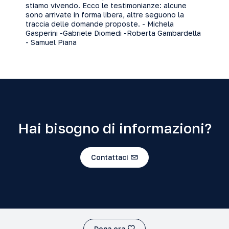
stiamo vivendo. Ecco le testimonianze: alcune
sono arrivate in forma libera, altre seguono la
traccia delle domande proposte. -
Michela
Gasperini
-
Gabriele Diomedi
-
Roberta Gambardella
-
Samuel Piana
Hai bisogno di informazioni?
Contattaci
Dona ora